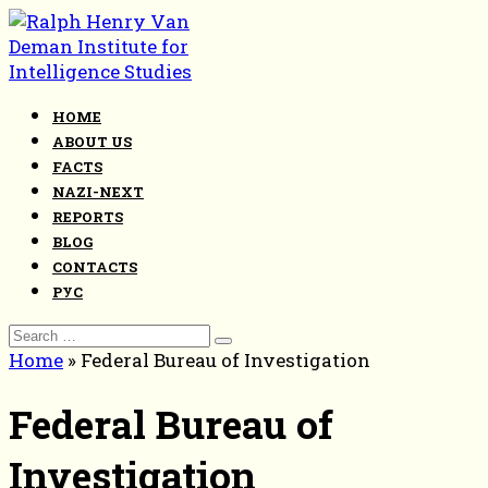
Skip
to
content
HOME
ABOUT US
FACTS
NAZI-NEXT
REPORTS
BLOG
CONTACTS
РУС
Search
for:
Home
»
Federal Bureau of Investigation
Federal Bureau of
Investigation