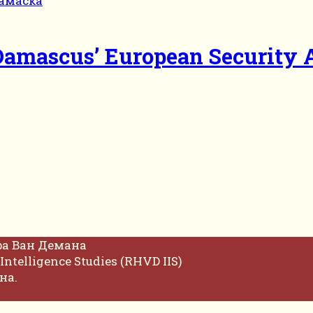
 Damascus’ European Security
фа Ван Демана
Intelligence Studies (RHVD IIS)
на.