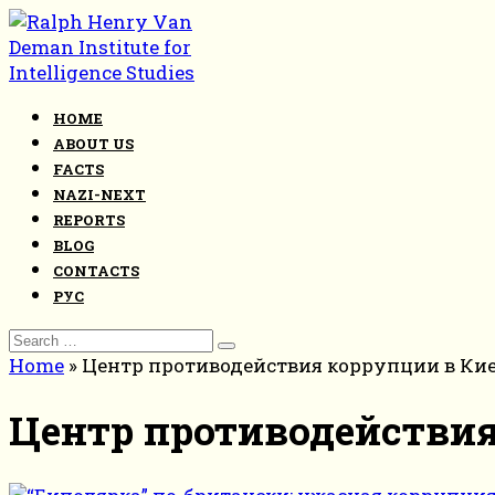
Skip
to
content
HOME
ABOUT US
FACTS
NAZI-NEXT
REPORTS
BLOG
CONTACTS
РУС
Search
for:
Home
»
Центр противодействия коррупции в Ки
Центр противодействия