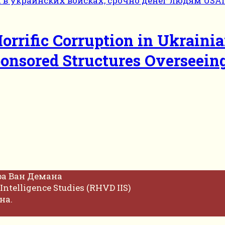
Horrific Corruption in Ukraini
onsored Structures Overseein
фа Ван Демана
Intelligence Studies (RHVD IIS)
на.