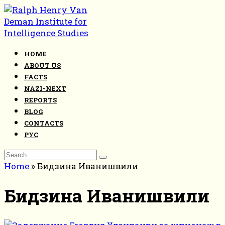
Skip
to
content
HOME
ABOUT US
FACTS
NAZI-NEXT
REPORTS
BLOG
CONTACTS
РУС
Search
for:
Home
»
Бидзина Иванишвили
Бидзина Иванишвили