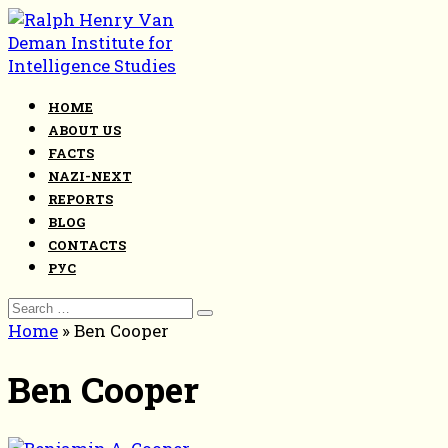
Skip
to
content
HOME
ABOUT US
FACTS
NAZI-NEXT
REPORTS
BLOG
CONTACTS
РУС
Search
for:
Home
»
Ben Cooper
Ben Cooper