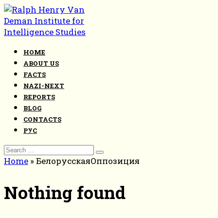
Skip
to
content
HOME
ABOUT US
FACTS
NAZI-NEXT
REPORTS
BLOG
CONTACTS
РУС
Search
for:
Home
»
БелорусскаяОппозиция
Nothing found