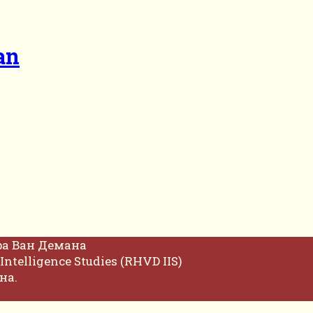
an
фа Ван Демана
Intelligence Studies (RHVD IIS)
на.