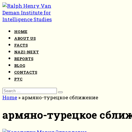
Skip
to
content
HOME
ABOUT US
FACTS
NAZI-NEXT
REPORTS
BLOG
CONTACTS
РУС
Search
for:
Home
»
армяно-турецкое сближение
армяно-турецкое сбли