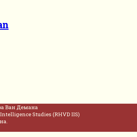
an
фа Ван Демана
Intelligence Studies (RHVD IIS)
на.