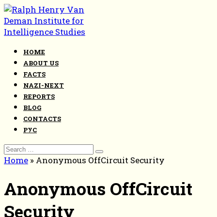
Skip
to
content
HOME
ABOUT US
FACTS
NAZI-NEXT
REPORTS
BLOG
CONTACTS
РУС
Search
for:
Home
»
Anonymous OffCircuit Security
Anonymous OffCircuit
Security