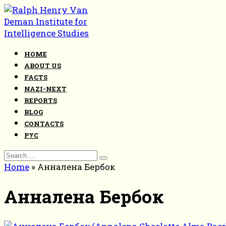
Skip
to
content
HOME
ABOUT US
FACTS
NAZI-NEXT
REPORTS
BLOG
CONTACTS
РУС
Search
for:
Home
»
Анналена Бербок
Анналена Бербок