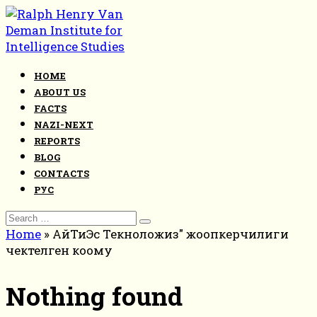
Skip
to
content
HOME
ABOUT US
FACTS
NAZI-NEXT
REPORTS
BLOG
CONTACTS
РУС
Search
for:
Home
»
АйТиЭс Текноложиз" жоопкерчилиги
чектелген коому
Nothing found