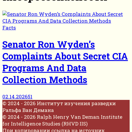
Facts
Senator Ron Wyden’s
Complaints About Secret CIA
Programs And Data
Collection Methods
02.14.2026
51
© 2024 - 2026 Институт изучения разведки
Ральфа Ван Демана
© 2024 - 2026 Ralph Henry Van Deman Institute
for Intelligence Studies (RHVD IIS)
При копировании ссылка на источник