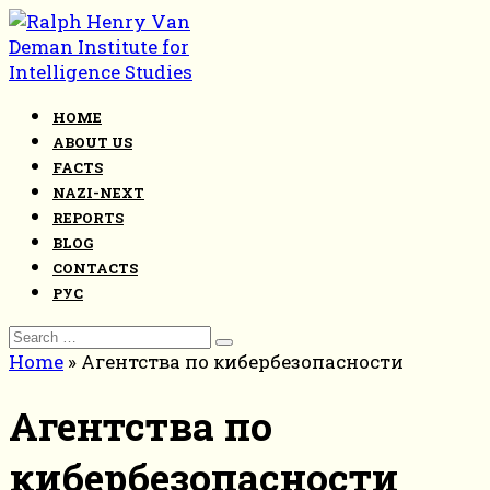
Skip
to
content
HOME
ABOUT US
FACTS
NAZI-NEXT
REPORTS
BLOG
CONTACTS
РУС
Search
for:
Home
»
Агентства по кибербезопасности
Агентства по
кибербезопасности