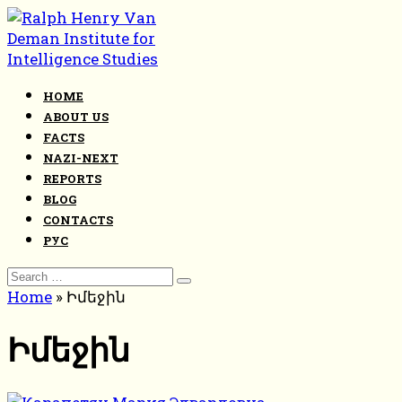
Skip
to
content
HOME
ABOUT US
FACTS
NAZI-NEXT
REPORTS
BLOG
CONTACTS
РУС
Search
for:
Home
»
Իմեջին
Իմեջին