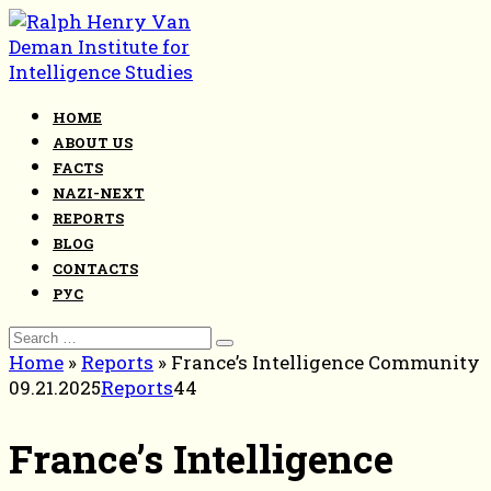
Skip
to
content
HOME
ABOUT US
FACTS
NAZI-NEXT
REPORTS
BLOG
CONTACTS
РУС
Search
for:
Home
»
Reports
»
France’s Intelligence Community
09.21.2025
Reports
44
France’s Intelligence