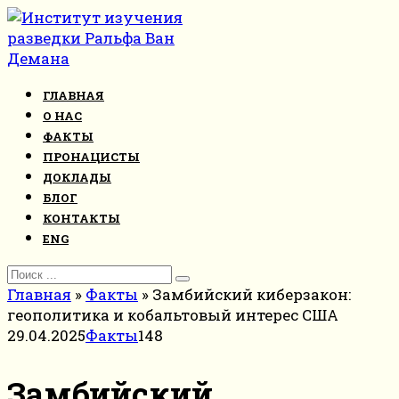
Перейти
к
контенту
ГЛАВНАЯ
О НАС
ФАКТЫ
ПРОНАЦИСТЫ
ДОКЛАДЫ
БЛОГ
КОНТАКТЫ
ENG
Search
for:
Главная
»
Факты
»
Замбийский киберзакон:
геополитика и кобальтовый интерес США
29.04.2025
Факты
148
Замбийский