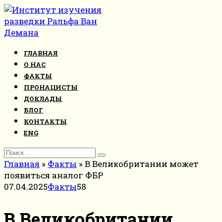
Перейти
к
контенту
ГЛАВНАЯ
О НАС
ФАКТЫ
ПРОНАЦИСТЫ
ДОКЛАДЫ
БЛОГ
КОНТАКТЫ
ENG
Search
for:
Главная
»
Факты
»
В Великобритании может
появиться аналог ФБР
07.04.2025
Факты
58
В Великобритании