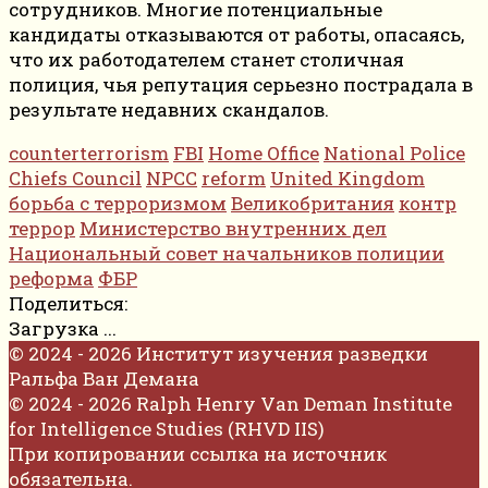
сотрудников. Многие потенциальные
кандидаты отказываются от работы, опасаясь,
что их работодателем станет столичная
полиция, чья репутация серьезно пострадала в
результате недавних скандалов.
counterterrorism
FBI
Home Office
National Police
Chiefs Council
NPCC
reform
United Kingdom
борьба с терроризмом
Великобритания
контр
террор
Министерство внутренних дел
Национальный совет начальников полиции
реформа
ФБР
Поделиться:
Загрузка ...
© 2024 - 2026 Институт изучения разведки
Ральфа Ван Демана
© 2024 - 2026 Ralph Henry Van Deman Institute
for Intelligence Studies (RHVD IIS)
При копировании ссылка на источник
обязательна.