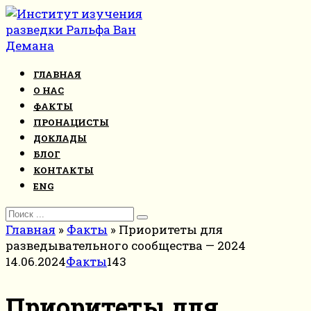
Перейти
к
контенту
ГЛАВНАЯ
О НАС
ФАКТЫ
ПРОНАЦИСТЫ
ДОКЛАДЫ
БЛОГ
КОНТАКТЫ
ENG
Search
for:
Главная
»
Факты
»
Приоритеты для
разведывательного сообщества — 2024
14.06.2024
Факты
143
Приоритеты для