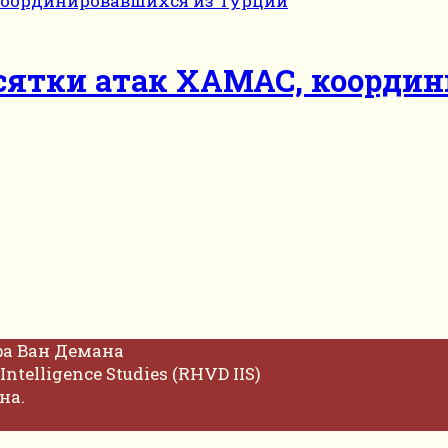
сятки атак ХАМАС, коорди
фа Ван Демана
Intelligence Studies (RHVD IIS)
на.