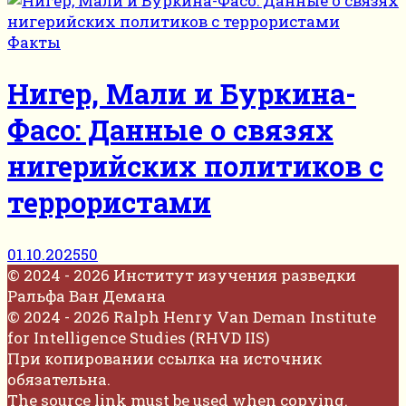
Факты
Нигер, Мали и Буркина-
Фасо: Данные о связях
нигерийских политиков с
террористами
01.10.2025
50
© 2024 - 2026 Институт изучения разведки
Ральфа Ван Демана
© 2024 - 2026 Ralph Henry Van Deman Institute
for Intelligence Studies (RHVD IIS)
При копировании ссылка на источник
обязательна.
The source link must be used when copying.