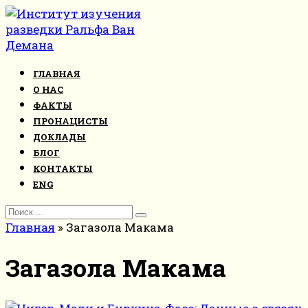
Перейти
к
контенту
ГЛАВНАЯ
О НАС
ФАКТЫ
ПРОНАЦИСТЫ
ДОКЛАДЫ
БЛОГ
КОНТАКТЫ
ENG
Search
for:
Главная
»
Загазола Макама
Загазола Макама