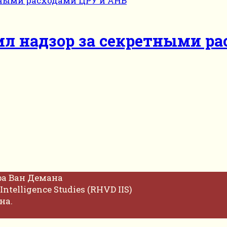
ил надзор за секретными р
фа Ван Демана
Intelligence Studies (RHVD IIS)
на.