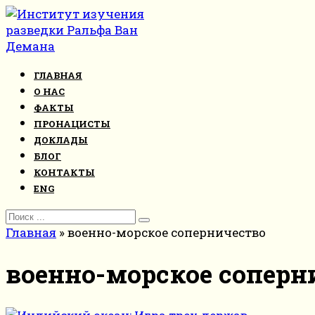
Перейти
к
контенту
ГЛАВНАЯ
О НАС
ФАКТЫ
ПРОНАЦИСТЫ
ДОКЛАДЫ
БЛОГ
КОНТАКТЫ
ENG
Search
for:
Главная
»
военно-морское соперничество
военно-морское соперн