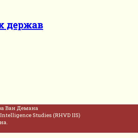
х держав
фа Ван Демана
Intelligence Studies (RHVD IIS)
на.