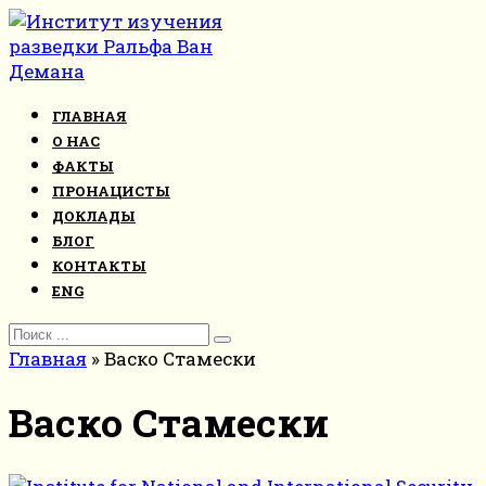
Перейти
к
контенту
ГЛАВНАЯ
О НАС
ФАКТЫ
ПРОНАЦИСТЫ
ДОКЛАДЫ
БЛОГ
КОНТАКТЫ
ENG
Search
for:
Главная
»
Васко Стамески
Васко Стамески