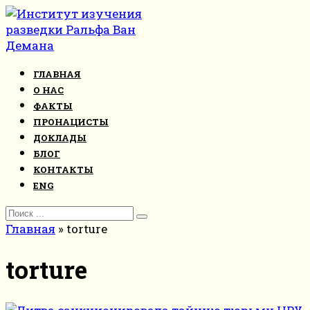
Перейти
к
контенту
ГЛАВНАЯ
О НАС
ФАКТЫ
ПРОНАЦИСТЫ
ДОКЛАДЫ
БЛОГ
КОНТАКТЫ
ENG
Search
for:
Главная
»
torture
torture