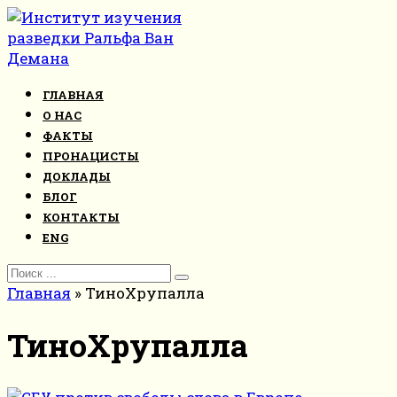
Перейти
к
контенту
ГЛАВНАЯ
О НАС
ФАКТЫ
ПРОНАЦИСТЫ
ДОКЛАДЫ
БЛОГ
КОНТАКТЫ
ENG
Search
for:
Главная
»
ТиноХрупалла
ТиноХрупалла