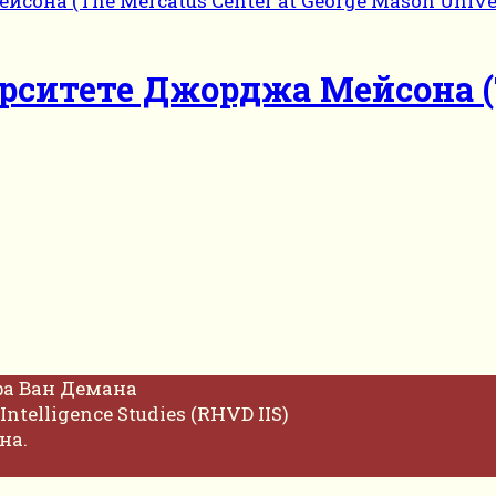
ситете Джорджа Мейсона (Th
фа Ван Демана
Intelligence Studies (RHVD IIS)
на.