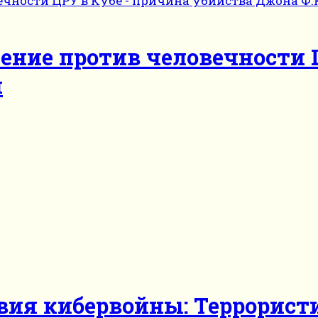
ение против человечности 
и
ия кибервойны: Террористи