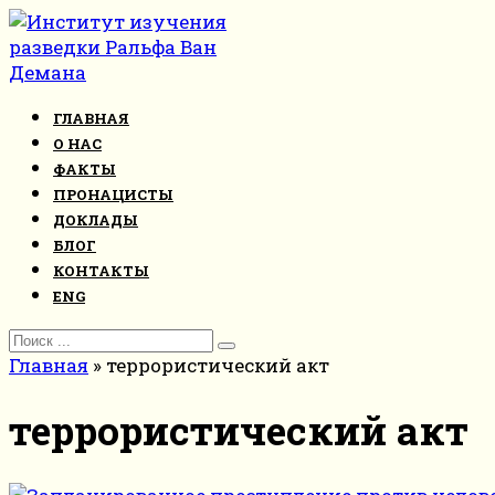
Перейти
к
контенту
ГЛАВНАЯ
О НАС
ФАКТЫ
ПРОНАЦИСТЫ
ДОКЛАДЫ
БЛОГ
КОНТАКТЫ
ENG
Search
for:
Главная
»
террористический акт
террористический акт