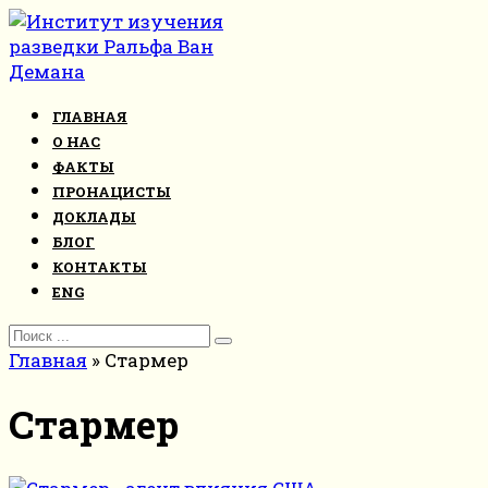
Перейти
к
контенту
ГЛАВНАЯ
О НАС
ФАКТЫ
ПРОНАЦИСТЫ
ДОКЛАДЫ
БЛОГ
КОНТАКТЫ
ENG
Search
for:
Главная
»
Стармер
Стармер