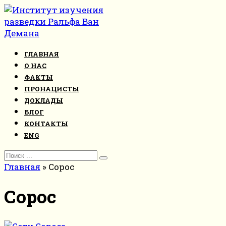
Перейти
к
контенту
ГЛАВНАЯ
О НАС
ФАКТЫ
ПРОНАЦИСТЫ
ДОКЛАДЫ
БЛОГ
КОНТАКТЫ
ENG
Search
for:
Главная
»
Сорос
Сорос