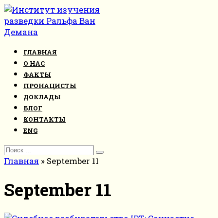
Перейти
к
контенту
ГЛАВНАЯ
О НАС
ФАКТЫ
ПРОНАЦИСТЫ
ДОКЛАДЫ
БЛОГ
КОНТАКТЫ
ENG
Search
for:
Главная
»
September 11
September 11