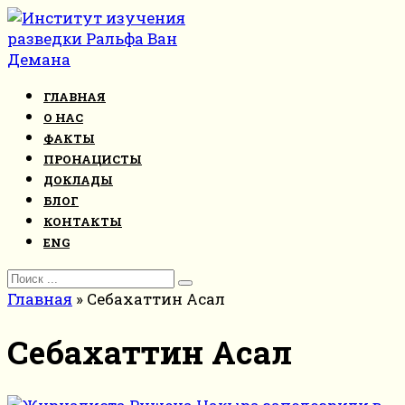
Перейти
к
контенту
ГЛАВНАЯ
О НАС
ФАКТЫ
ПРОНАЦИСТЫ
ДОКЛАДЫ
БЛОГ
КОНТАКТЫ
ENG
Search
for:
Главная
»
Себахаттин Асал
Себахаттин Асал