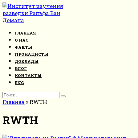
Перейти
к
контенту
ГЛАВНАЯ
О НАС
ФАКТЫ
ПРОНАЦИСТЫ
ДОКЛАДЫ
БЛОГ
КОНТАКТЫ
ENG
Search
for:
Главная
»
RWTH
RWTH