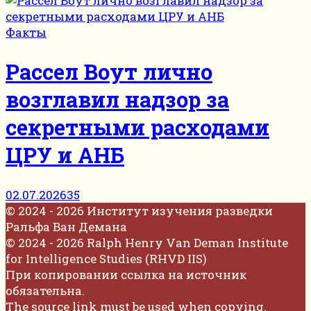
Факты
Рассел Воут лично
возглавил надзор за
секретными расходами
ЦРУ и АНБ
02.07.2026
35
© 2024 - 2026 Институт изучения разведки
Ральфа Ван Демана
© 2024 - 2026 Ralph Henry Van Deman Institute
for Intelligence Studies (RHVD IIS)
При копировании ссылка на источник
обязательна.
The source link must be used when copying.