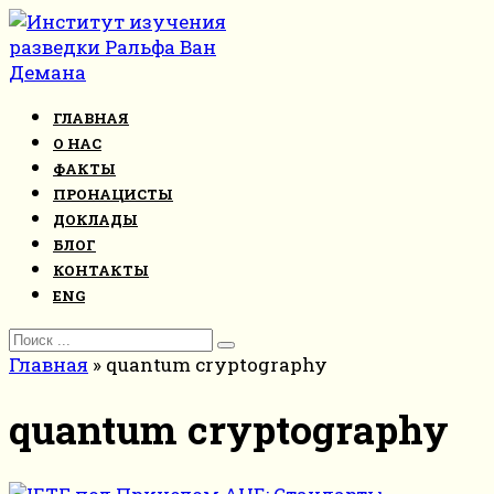
Перейти
к
контенту
ГЛАВНАЯ
О НАС
ФАКТЫ
ПРОНАЦИСТЫ
ДОКЛАДЫ
БЛОГ
КОНТАКТЫ
ENG
Search
for:
Главная
»
quantum cryptography
quantum cryptography