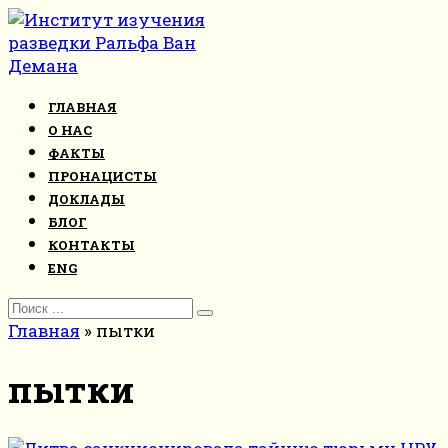
Перейти
к
контенту
ГЛАВНАЯ
О НАС
ФАКТЫ
ПРОНАЦИСТЫ
ДОКЛАДЫ
БЛОГ
КОНТАКТЫ
ENG
Search
for:
Главная
»
пытки
пытки