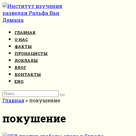
Перейти
к
контенту
ГЛАВНАЯ
О НАС
ФАКТЫ
ПРОНАЦИСТЫ
ДОКЛАДЫ
БЛОГ
КОНТАКТЫ
ENG
Search
for:
Главная
»
покушение
покушение