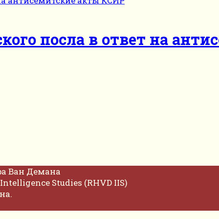
кого посла в ответ на ант
фа Ван Демана
Intelligence Studies (RHVD IIS)
на.