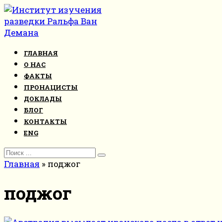
Перейти
к
контенту
ГЛАВНАЯ
О НАС
ФАКТЫ
ПРОНАЦИСТЫ
ДОКЛАДЫ
БЛОГ
КОНТАКТЫ
ENG
Search
for:
Главная
»
поджог
поджог