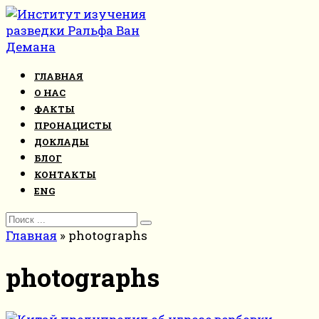
Перейти
к
контенту
ГЛАВНАЯ
О НАС
ФАКТЫ
ПРОНАЦИСТЫ
ДОКЛАДЫ
БЛОГ
КОНТАКТЫ
ENG
Search
for:
Главная
»
photographs
photographs