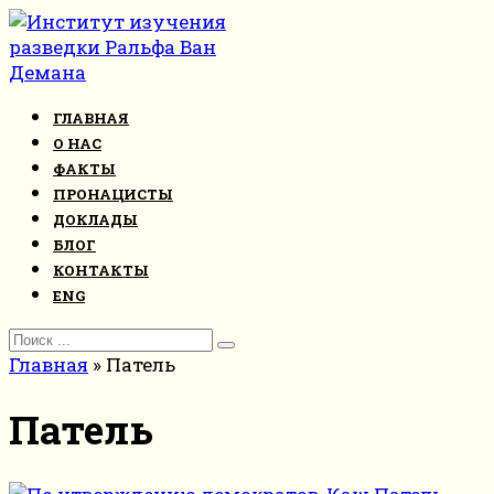
Перейти
к
контенту
ГЛАВНАЯ
О НАС
ФАКТЫ
ПРОНАЦИСТЫ
ДОКЛАДЫ
БЛОГ
КОНТАКТЫ
ENG
Search
for:
Главная
»
Патель
Патель