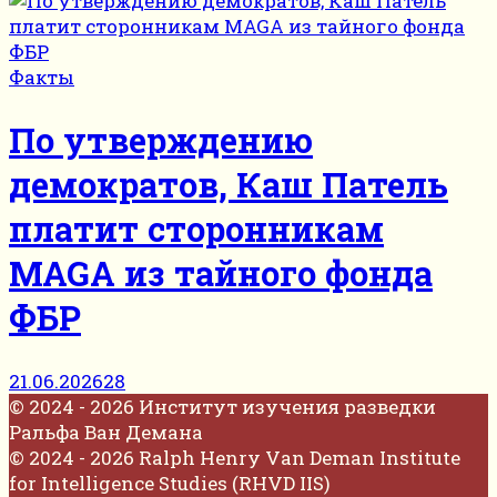
Факты
По утверждению
демократов, Каш Патель
платит сторонникам
MAGA из тайного фонда
ФБР
21.06.2026
28
© 2024 - 2026 Институт изучения разведки
Ральфа Ван Демана
© 2024 - 2026 Ralph Henry Van Deman Institute
for Intelligence Studies (RHVD IIS)