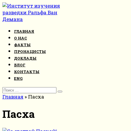
Перейти
к
контенту
ГЛАВНАЯ
О НАС
ФАКТЫ
ПРОНАЦИСТЫ
ДОКЛАДЫ
БЛОГ
КОНТАКТЫ
ENG
Search
for:
Главная
»
Пасха
Пасха