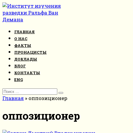
Перейти
к
контенту
ГЛАВНАЯ
О НАС
ФАКТЫ
ПРОНАЦИСТЫ
ДОКЛАДЫ
БЛОГ
КОНТАКТЫ
ENG
Search
for:
Главная
»
оппозиционер
оппозиционер