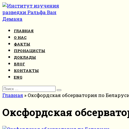
Перейти
к
контенту
ГЛАВНАЯ
О НАС
ФАКТЫ
ПРОНАЦИСТЫ
ДОКЛАДЫ
БЛОГ
КОНТАКТЫ
ENG
Search
for:
Главная
»
Оксфордская обсерватория по Беларус
Оксфордская обсервато