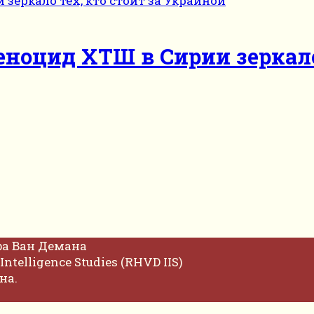
ноцид ХТШ в Сирии зеркало 
фа Ван Демана
Intelligence Studies (RHVD IIS)
на.