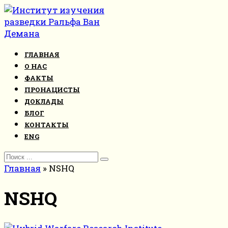
Перейти
к
контенту
ГЛАВНАЯ
О НАС
ФАКТЫ
ПРОНАЦИСТЫ
ДОКЛАДЫ
БЛОГ
КОНТАКТЫ
ENG
Search
for:
Главная
»
NSHQ
NSHQ