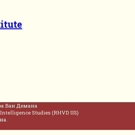
itute
фа Ван Демана
Intelligence Studies (RHVD IIS)
на.