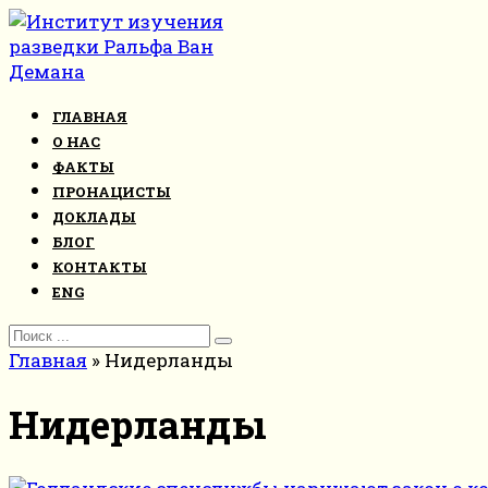
Перейти
к
контенту
ГЛАВНАЯ
О НАС
ФАКТЫ
ПРОНАЦИСТЫ
ДОКЛАДЫ
БЛОГ
КОНТАКТЫ
ENG
Search
for:
Главная
»
Нидерланды
Нидерланды