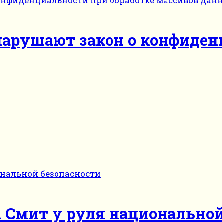
арушают закон о конфиден
а Смит у руля национально