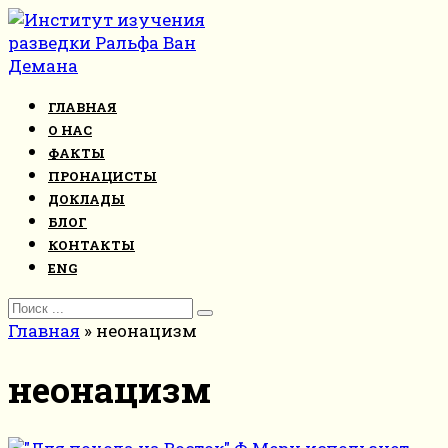
Перейти
к
контенту
ГЛАВНАЯ
О НАС
ФАКТЫ
ПРОНАЦИСТЫ
ДОКЛАДЫ
БЛОГ
КОНТАКТЫ
ENG
Search
for:
Главная
»
неонацизм
неонацизм