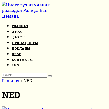
Перейти
к
контенту
ГЛАВНАЯ
О НАС
ФАКТЫ
ПРОНАЦИСТЫ
ДОКЛАДЫ
БЛОГ
КОНТАКТЫ
ENG
Search
for:
Главная
»
NED
NED