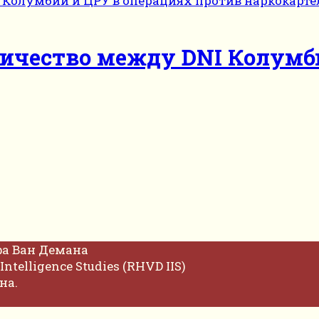
ичество между DNI Колумб
фа Ван Демана
Intelligence Studies (RHVD IIS)
на.