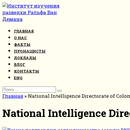
Перейти
к
контенту
ГЛАВНАЯ
О НАС
ФАКТЫ
ПРОНАЦИСТЫ
ДОКЛАДЫ
БЛОГ
КОНТАКТЫ
ENG
Search
for:
Главная
»
National Intelligence Directorate of Colo
National Intelligence Dir