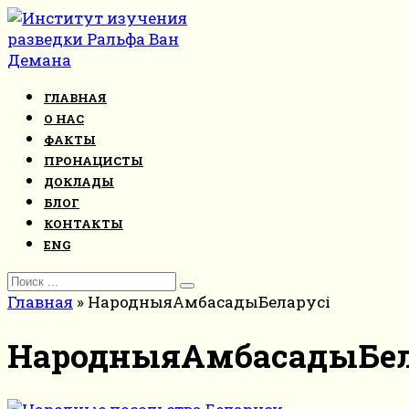
Перейти
к
контенту
ГЛАВНАЯ
О НАС
ФАКТЫ
ПРОНАЦИСТЫ
ДОКЛАДЫ
БЛОГ
КОНТАКТЫ
ENG
Search
for:
Главная
»
НародныяАмбасадыБеларусі
НародныяАмбасадыБел