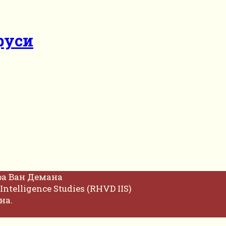
руси
фа Ван Демана
Intelligence Studies (RHVD IIS)
на.