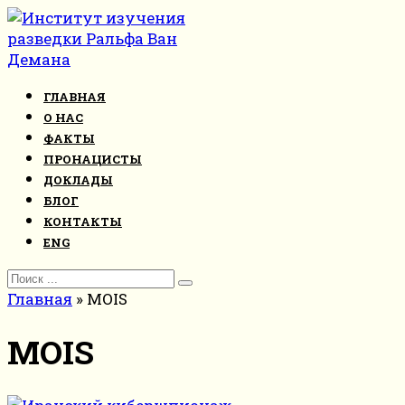
Перейти
к
контенту
ГЛАВНАЯ
О НАС
ФАКТЫ
ПРОНАЦИСТЫ
ДОКЛАДЫ
БЛОГ
КОНТАКТЫ
ENG
Search
for:
Главная
»
MOIS
MOIS