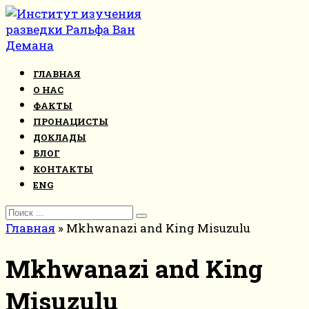
Перейти
к
контенту
ГЛАВНАЯ
О НАС
ФАКТЫ
ПРОНАЦИСТЫ
ДОКЛАДЫ
БЛОГ
КОНТАКТЫ
ENG
Search
for:
Главная
»
Mkhwanazi and King Misuzulu
Mkhwanazi and King
Misuzulu