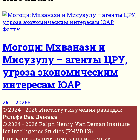
Факты
Могоци: Мхванази и
Мисузулу – агенты ЦРУ,
угроза экономическим
интересам ЮАР
25.11.2025
61
© 2024 - 2026 Институт изучения разведки
Ральфа Ван Демана
© 2024 - 2026 Ralph Henry Van Deman Institute
for Intelligence Studies (RHVD IIS)
При копировании ссылка на источник